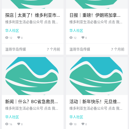
探店 | 太美了！维多利亚市
日报｜重磅！伊朗将加拿大
中心新开精品杂货店，逛店
海军列为恐怖组织！UVic拟
维多利亚生活必备公众号 点击 我在
维多利亚生活必备公众号 点击 我在
仿佛在看艺术展！
维多利亚 关注并置顶 2025.12.30
在校园边缘开发住房，最多
维多利亚 关注并置顶 2025.12.30
华人社区
华人社区
我想一直在你身边 维多利亚市中心
我想一直在你身边 公元2025年12月
建设3,800套住宅！
前几天刚刚开业了 一家精品杂货店S
30日 农历11月11日 星期二 摩羯座
12
0
12
0
abayon’s 位置就在Bay Centre里 原
< 今日黄历 > 维多利亚本周气象预
先Hudso.
报.
温哥华岛传媒
7 个月前
温哥华岛传媒
7 个月前
新闻｜什么？BC省急救员工
活动｜新年快乐！元旦维多
会要罢工？从关税到林业危
利亚这些活动陪你开启
维多利亚生活必备公众号 点击 我在
维多利亚生活必备公众号 点击 我在
机，BC省长盘点2025年的
维多利亚 关注并置顶 2025.12.31 我
2026~
维多利亚 关注并置顶 2025.12.31 我
华人社区
华人社区
想一直在你身边 大家周三好呀～
想一直在你身边 在维多利亚，说起
挑战！
今天就是2025年的最后一天了 预祝
元旦 很多人都会想到 Polar Bear Di
16
0
10
0
大家新年快乐~ 在这辞旧迎新的时刻
p 跳进冰冷的海水 用一阵刺激开启