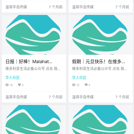
先一起来看.
新的一年 .
温哥华岛传媒
7 个月前
温哥华岛传媒
7 个月前
日报｜好棒！Malahat
假期｜元旦快乐！在维多利
Skywalk将推出“沿海森林浴”
亚，我们怎样迎接新的一
维多利亚生活必备公众号 点击 我在
维多利亚生活必备公众号 点击 我在
限时体验！最新民调出炉，
维多利亚 关注并置顶 2025.12.31 我
年？
维多利亚 关注并置顶 2026.1.1 我想
华人社区
华人社区
想一直在你身边 公元2025年12月31
一直在你身边 维多利亚的小伙伴们
就业和经济成加拿大选民最
日 农历11月12日 星期三 摩羯座 <
新年快乐！ 2026年到啦！ 不知道
10
0
15
0
关注议题！
今日黄历 > 维多利亚本周气.
大家昨晚是 围着电视倒数 还是在Ce
ntennia.
温哥华岛传媒
7 个月前
温哥华岛传媒
7 个月前