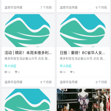
（摄.
哥华岛.
温哥华岛传媒
7 个月前
温哥华岛传媒
9 个月前
活动 | 精彩！本周末维多利
日报｜重磅！BC省华人女富
亚有万圣节派对、手作集
豪刘伟宏败诉！未能接管
维多利亚生活必备公众号 点击 我在
维多利亚生活必备公众号 点击 我在
市、恐怖小巷、雕南瓜亲子
维多利亚 关注并置顶 2025.10.24
Hudson’s Bay商场租约！安
维多利亚 关注并置顶 2025.10.24
华人社区
华人社区
我想一直在你身边 万圣节就快到
我想一直在你身边 公元2025年10月
活动、街头庆典！
省暂停反关税广告，意在重
了！ 还没想好周末怎么过？ 别担
24日 农历9月4日 星期五 天秤座 <
23
0
55
0
启加美贸易谈判！
心，维多利亚和周边地区 已经准备
今日黄历 > 维多利亚本周气象预报
好了一整桌 “节日前.
（.
温哥华岛传媒
9 个月前
温哥华岛传媒
9 个月前