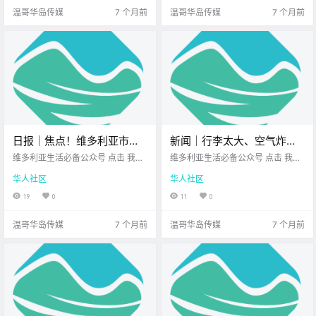
闻吧~ .
维多利亚地.
温哥华岛传媒
7 个月前
温哥华岛传媒
7 个月前
日报｜焦点！维多利亚市中
新闻｜行李太大、空气炸锅
心一男子骚扰路人并盗窃珠
不给退？这些都不是打911的
维多利亚生活必备公众号 点击 我在
维多利亚生活必备公众号 点击 我在
宝！View Royal一住宅发生
维多利亚 关注并置顶 2025.12.29 我
理由！BC Hydro盘点2025
维多利亚 关注并置顶 2025.12.30
华人社区
华人社区
想一直在你身边 公元2025年12月29
我想一直在你身边 大家周二好呀～
火灾全损！
年最离谱停电现场！
日 农历11月10日 星期一 摩羯座 <
新年的脚步越来越近了 在即将辞旧
19
0
11
0
今日黄历 > 维多利亚本周气.
迎新的时刻 先一起来看看 今天的新
闻吧~ .
温哥华岛传媒
7 个月前
温哥华岛传媒
7 个月前