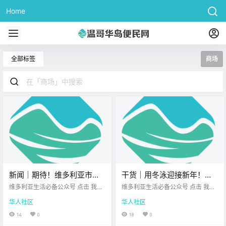
Home
全部标签
商场
新闻｜期待！维多利亚市中
干货｜用冬泳迎接新年！维
心将举办跨年倒数庆典！罕
多利亚元旦Polar Bear Dip
维多利亚生活必备公众号 点击 我在
维多利亚生活必备公众号 点击 我在
见鸟类现身温哥华，轰动北
维多利亚 关注并置顶 2025.12.29 我
活动指南！
维多利亚 关注并置顶 2025.12.29 我
华人社区
华人社区
想一直在你身边 大家周一好呀～
想一直在你身边 想不想用一次真正
美观鸟圈！
新年的脚步越来越近了 在即将辞旧
“透心凉”的方式 开启新的一年？ P
14
0
18
0
迎新的时刻 先一起来看看 今天的新
olar Bear Dip （北极熊冬泳） 是大