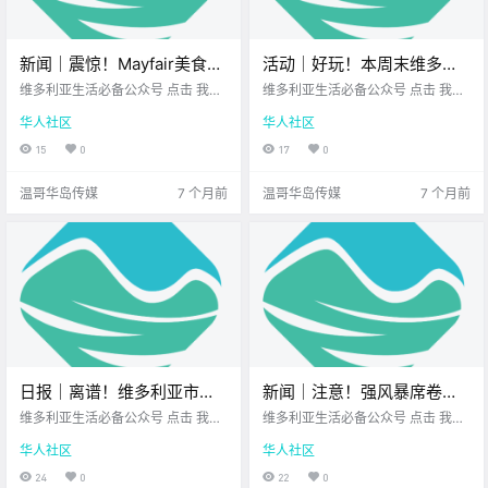
新闻｜震惊！Mayfair美食广
活动｜好玩！本周末维多利
场遭防熊喷雾袭击！维多利
亚有节日礼物交换活动、经
维多利亚生活必备公众号 点击 我在
维多利亚生活必备公众号 点击 我在
亚沿海发布洪水警报！
维多利亚 关注并置顶 2026.1.2 我想
典电影放映、乌克兰传统圣
维多利亚 关注并置顶 2026.1.2 我想
华人社区
华人社区
一直在你身边 大家周五好呀～ 2026
一直在你身边 2026年的第一个周末
诞晚宴、爵士音乐会、变装
年的第一个周末 就在眼前 想必你还
来啦~ 新年的第一页刚刚翻开 闹钟
15
0
17
0
秀晚餐！
处在休假模式 先来一起看看 今天的
还没真正变得讨厌 空气里多少还留
新闻吧！ .
着 一点假期的余温 .
温哥华岛传媒
7 个月前
温哥华岛传媒
7 个月前
日报｜离谱！维多利亚市中
新闻｜注意！强风暴席卷温
心一男子闯入U-Haul货车打
哥华岛！北岛泥石流、南岛
维多利亚生活必备公众号 点击 我在
维多利亚生活必备公众号 点击 我在
砸！BC省租客与房主今年可
维多利亚 关注并置顶 2026.1.2 我想
渡轮停航，维多利亚发布强
维多利亚 关注并置顶 2025.10.24
华人社区
华人社区
一直在你身边 公元2026年1月2日
我想一直在你身边 大家周五好呀~
申请税务减免与补助！
风警报！
农历11月14日 星期五 摩羯座 < 今
周末就在眼前 在放松休息之前 先来
24
0
22
0
日黄历 > 维多利亚本周气象预报
看看 今天的新闻吧！ 强风暴席卷温