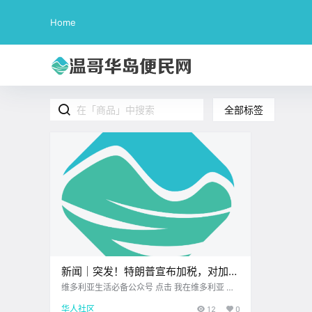
Home
全部标签
新闻｜突发！特朗普宣布加税，对加拿
大商品关税升至35%！八月长周末维多
维多利亚生活必备公众号 点击 我在维多利亚 关
注并置顶 2025.7.31 我想一直在你身边 金城酒
利亚有三场烟花秀！
华人社区
12
0
楼，品质有保证 UPS维多利亚DT店 大家周四好