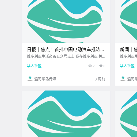
日报｜焦点！首批中国电动汽车抵达加
新闻｜焦
拿大！Saanich发生严重袭击案，受害
计划引
维多利亚生活必备公众号点击 我在维多利亚 关
维多利亚生
注并置顶 2026.7.8 我想一直在你身边北美最大
注并置顶 2
者身亡，嫌疑人被控谋杀！
查！维
华人社区
7
0
华人社区
亚洲超市您值得信赖的地产经纪公元2026年7月
利亚DT店
啦！
8日 农历5月24日 星期三 巨蟹座 < 今日黄历 >
的一周步入
维多利亚本周气象预报（.
看看 身边
温哥华岛传媒
3 周前
温哥