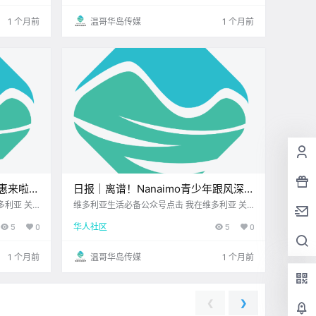
值得关注的
这种抓狂的经历 银行扣错了费 或者办业务出了
差错 你火急火燎地去找客服投诉 .
1 个月前
温哥华岛传媒
1 个月前
优惠来啦！
日报｜离谱！Nanaimo青少年跟风深
 Foods有
夜“踢门挑战”，社区陷入恐慌！
多利亚 关
维多利亚生活必备公众号点击 我在维多利亚 关
身边UPS维多
注并置顶 2026.6.25 我想一直在你身边您值得信
Colwood高尔夫球场附近发现幼狼！
5
0
华人社区
5
0
周折扣时间
赖的地产经纪UPS维多利亚DT店公元2026年6
各大 商超
月25日 农历5月11日 星期四 巨蟹座 < 今日黄历
> 维多利亚本周气象预报（.
1 个月前
温哥华岛传媒
1 个月前
❮
❯