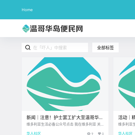
Home
全部标签
新闻｜注意！护士罢工扩大至温哥华
活动｜
岛，这些医疗服务可能会延期！ 联邦
乐节、
维多利亚生活必备公众号点击 我在维多利亚 关
维多利亚生
注并置顶 2026.7.10 我想一直在你身边UPS维多
注并置顶 2
政府整治临时外籍劳工项目，11家温岛
车展、
华人社区
9
0
华人社区
利亚DT店北美最大亚洲超市 大家周五好呀~ 周
顶级科创