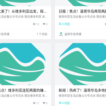
太美了！从维多利亚出发，探秘
日报｜焦点！温哥华岛再现两
州的六处绝美风景！
发山火！Goldstream公园登
活必备公众号点击 我在维多利亚 关
维多利亚生活必备公众号点击 我在维
2026.6.22 我想一直在你身边您值得信
注并置顶 2026.6.22 我想一直在你
闭！
12
0
华人社区
纪 你可能以为从维多利亚 去温哥华
赖的地产经纪北美最大亚洲超市公元20
其实美国华盛顿州 那些神秘又美丽的
22日 农历5月8日 星期一 巨蟹座 < 
地方 距离我们更近哦！ 现在出.
维多利亚本周气象预报（.
华岛传媒
1 个月前
温哥华岛传媒
焦点！维多利亚连犯两案的嫌疑
新闻｜热疯了！温哥华岛多地
起诉！温哥华岛突发两起山火！
同期最高气温纪录！Saanic
活必备公众号点击 我在维多利亚 关
维多利亚生活必备公众号点击 我在维
2026.6.23 我想一直在你身边您值得信
注并置顶 2026.6.24 我想一直在你
来啦！
11
0
华人社区
纪UPS维多利亚DT店公元2026年6
亚洲超市您值得信赖的地产经纪 大家