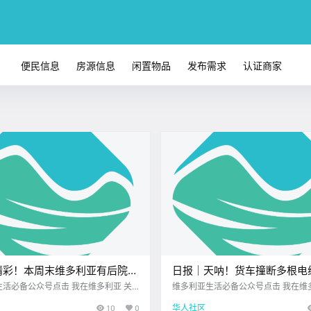
便民信息
房源信息
闲置物品
发布需求
认证商家
精彩！本周末维多利亚有后院音
日报｜天呐！货车撞断多根电
户外表演节、牛仔节派对、复古
Malahat公路严重瘫痪数小时
活必备公众号点击 我在维多利亚 关
维多利亚生活必备公众号点击 我在维
026.7.10 我想一直在你身边维多利亚
注并置顶 2026.7.10 我想一直在你
音乐剧演出、果园集市、夏日游
亚市中心将建22层混合用途
10
0
华人社区
学校您值得信赖的地产经纪 维多利亚的
亚洲超市您值得信赖的地产经纪公元20