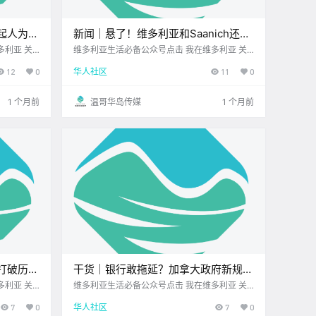
起人为引
新闻｜悬了！维多利亚和Saanich还能
山步道关
合并吗？维多利亚Bay Centre迎来新
多利亚 关
维多利亚生活必备公众号点击 我在维多利亚 关
身边您值得信
注并置顶 2026.6.23 我想一直在你身边北美最大
东家，商场定位要大改？
12
0
华人社区
11
0
26年6月
亚洲超市您值得信赖的地产经纪 大家周二好呀~
今日黄历 >
新的一周步入正轨 岛上又多了很多 值得关注的
新鲜事 让我们一起来看看吧！ .
1 个月前
温哥华岛传媒
1 个月前
打破历史
干货｜银行敢拖延？加拿大政府新规出
h草莓节要
手，再也不用和客服拉锯了！
多利亚 关
维多利亚生活必备公众号点击 我在维多利亚 关
身边北美最大
注并置顶 2026.6.24 我想一直在你身边您值得信
7
0
华人社区
7
0
周三好呀~
赖的地产经纪UPS维多利亚DT店 大家有没有过