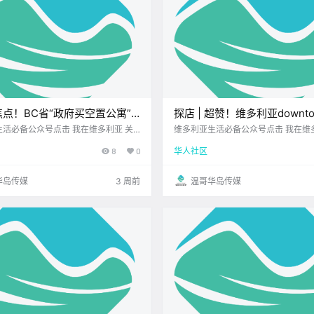
点！BC省“政府买空置公寓”
探店 | 超赞！维多利亚downt
爆国会，自由党一票否决拒绝被
口碑爆棚的素食餐厅，不仅美
活必备公众号点击 我在维多利亚 关
维多利亚生活必备公众号点击 我在维
026.7.7 我想一直在你身边UPS维多
注并置顶 2026.7.7 我想一直在你身
多利亚免费夏日系列音乐节回归
还超懂亚洲胃！
8
0
华人社区
北美最大亚洲超市 大家周二好呀~ 新
顶级科创学校您值得信赖的地产经纪 
正轨 希望你精神满满~ 让我们一起来
友在downtown见面 正好最近想吃
都发生了 哪些新鲜事吧！.
下 便走进了这家 听很多人推荐过 .
华岛传媒
3 周前
温哥华岛传媒