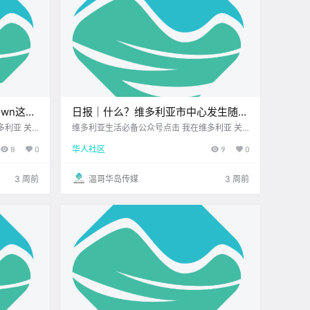
own这家
日报｜什么？维多利亚市中心发生随机
味健康，
袭击事件！BC省护士抗议升级并投诉
多利亚 关
维多利亚生活必备公众号点击 我在维多利亚 关
边维多利亚
注并置顶 2026.7.7 我想一直在你身边北美最大
雇主恐吓！
8
0
华人社区
9
0
上周末跟朋
亚洲超市您值得信赖的地产经纪公元2026年7月
点素的清爽一
7日 农历5月23日 星期二 巨蟹座 < 今日黄历 >
维多利亚本周气象预报（.
3 周前
温哥华岛传媒
3 周前