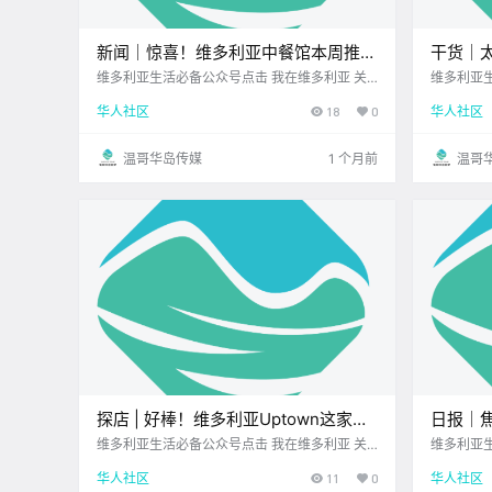
新闻｜惊喜！维多利亚中餐馆本周推出
干货｜
音乐沙龙晚宴！维多利亚清真寺领袖街
华盛顿
维多利亚生活必备公众号点击 我在维多利亚 关
维多利亚生
注并置顶 2026.6.22 我想一直在你身边北美最大
注并置顶 
头无端遇袭！
华人社区
18
0
华人社区
亚洲超市您值得信赖的地产经纪 大家周一好呀~
赖的地产经
新的一周开始了 岛上又多了很多 值得关注的新
最方便 但
鲜事 让我们一起来看看吧！ .
温哥华岛传媒
1 个月前
温哥
探店 | 好棒！维多利亚Uptown这家艺
日报｜
术感咖啡馆，逛街歇脚首选！
人已被
维多利亚生活必备公众号点击 我在维多利亚 关
维多利亚生
注并置顶 2026.6.23 我想一直在你身边UPS维多
注并置顶 
华人社区
11
0
华人社区
利亚DT店您值得信赖的地产经纪 前几天在Upto
赖的地产经