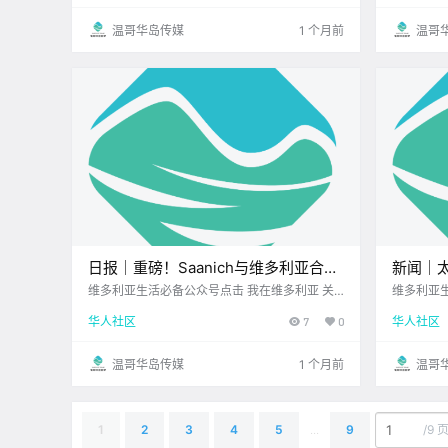
wn逛街 我偶然发现了这家 名为Rhino Coffee的
月23日 
咖啡馆 当时逛得有些累了 正想着找.
> 维多利
温哥华岛传媒
1 个月前
温哥
日报｜重磅！Saanich与维多利亚合并
新闻｜
公投被判定不具法律约束力！盐泉岛商
登陆加
维多利亚生活必备公众号点击 我在维多利亚 关
维多利亚生
注并置顶 2026.6.24 我想一直在你身边您值得信
注并置顶 
业橄榄农场挂牌出售！
勒比文
华人社区
7
0
华人社区
赖的地产经纪UPS维多利亚DT店公元2026年6
亚洲超市
月24日 农历5月10日 星期三 巨蟹座 < 今日黄
一周过半 
历 > 维多利亚本周气象预报（.
温哥华岛传媒
1 个月前
温哥
/
9 
1
2
3
4
5
...
9