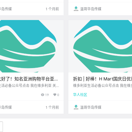
农历5月9日 星期二 巨蟹座 < 今日黄历
新的一周步入正轨 岛上又多了很多 
亚本周气象预报（.
新鲜事 让我们一起来看看吧！ .
华岛传媒
1 个月前
温哥华岛传媒
太好了！知名亚洲购物平台亚米
折扣 | 好棒！H Mart国庆日
拿大！别错过这波早鸟福利！加
Walmart、Fairway、Thrifty
活必备公众号点击 我在维多利亚 关
维多利亚生活必备公众号点击 我在维
2026.6.25 我想一直在你身边北美最大
注并置顶 2026.6.25 我想一直在你
化节重返维多利亚！
好价！
19
0
华人社区
您值得信赖的地产经纪 大家周四好呀~
利亚DT店您值得信赖的地产经纪 每
岛上又多了很多 值得关注的新鲜事 让
到！ 博主特意为 大家精选了 维多利亚
我们一起来看看吧！ 北美知.
的超值优惠 无论是美食饮品 还是.
华岛传媒
1 个月前
温哥华岛传媒
页