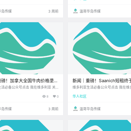
正式拉开序幕啦！ 无论你是想在草地
10日 农历5月26日 星期五 巨蟹座 <
免费的露天音乐会 还.
维多利亚本周气象预报.
华岛传媒
3 周前
温哥华岛传媒
重磅！加拿大全国牛肉价格垄断
新闻｜重磅！Saanich短租
解，涉案公司拟支付近800万
绑！每年最多可租120天，明
活必备公众号点击 我在维多利亚 关
维多利亚生活必备公众号点击 我在维
2026.7.9 我想一直在你身边北美最大
注并置顶 2026.7.8 我想一直在你身
BC省护士下周扩大罢工，维多
式开跑！Saanich免费公园
8
0
华人社区
值得信赖的地产经纪公元2026年7月
利亚DT店北美最大亚洲超市 大家周三
家主要医院加入！
开唱！
月25日 星期四 巨蟹座 < 今日黄历 >
周步入正轨 希望你精神满满~ 让我们
本周气象预报（.
身边都发生了 哪些新鲜事吧！ S.
华岛传媒
3 周前
温哥华岛传媒