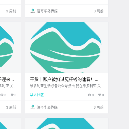
 今日黄历 >
周接近尾声 你的心情还好吗？ 先来一起看看 今
天的新闻吧！ Central Saanich恶.
3 周前
温哥华岛传媒
3 周前
终于迎来松
干货｜账户被扣过冤枉钱的速看！
年1月正
CIBC豪掷1000万和解金，这次可能全
多利亚 关
维多利亚生活必备公众号点击 我在维多利亚 关
边UPS维多
注并置顶 2026.7.8 我想一直在你身边您值得信
音乐会正式
自动退到你账上！
8
0
华人社区
8
0
好呀~ 一
赖的地产经纪维多利亚顶级科创学校 在加拿大生
一起来看看
活 如果不小心遇到账户余额不足 被银行收取45
刀的 NSF（存款不足费） 已经让.
3 周前
温哥华岛传媒
3 周前