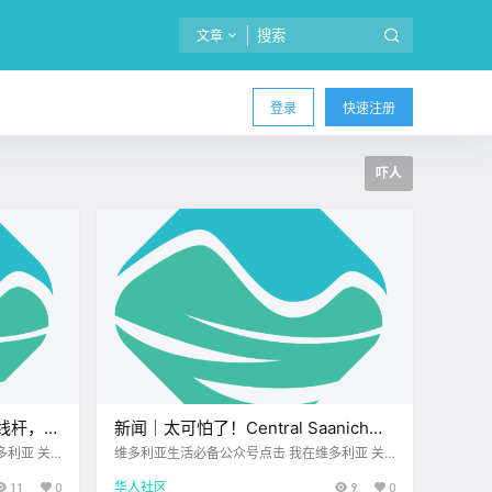
文章
登录
快速注册
吓人
线杆，
新闻｜太可怕了！Central Saanich恶
！维多利
犬伤人，三岁幼童被咬掉半只耳朵！温
多利亚 关
维多利亚生活必备公众号点击 我在维多利亚 关
身边北美最大
注并置顶 2026.7.9 我想一直在你身边UPS维多
公寓楼！
哥华岛惊现神秘“双头蛇”？
11
0
华人社区
9
0
26年7月
利亚DT店北美最大亚洲超市 大家周四好呀~ 一