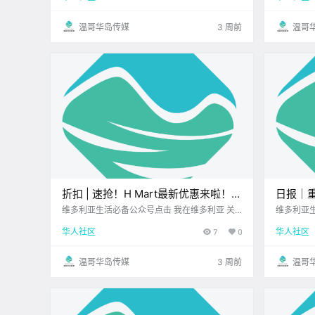
雇主被罚21万刀！
园会！
末近在眼前 在准备放松度假之前 先来看看岛上
周末狂欢 
的新闻吧！ 护士罢工扩大至温哥.
上 听一场
温哥华岛传媒
3 周前
温哥
折扣 | 速抢！H Mart最新优惠来啦！
日报｜
Walmart、Thrifty Foods、Fairway好
案达成和
维多利亚生活必备公众号点击 我在维多利亚 关
维多利亚生
注并置顶 2026.7.9 我想一直在你身边维多利亚
注并置顶 
价不断！
加元！
华人社区
7
0
华人社区
顶级科创学校您值得信赖的地产经纪 每周折扣时
亚洲超市您
利亚两
间到！ 博主特意为 大家精选了 维多利亚各大 商
9日 农历5
超的超值优惠 无论是美食饮品 .
维多利亚
温哥华岛传媒
3 周前
温哥