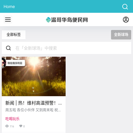
Home
全部标签
全新球场
新闻 | 热！维村高温预警！
两个全新匹克球场地在
周五啦 各位小伙伴 又到周末啦 祝大
Uptown开业！
家开开心心哦！ 好啦，那我们接着
吃喝玩乐
来看今天的新闻~ 维多利亚即将迎来
高温夏季 chek news 随着气温开始
116
0
飙升 加拿大环境部对温哥华岛部分