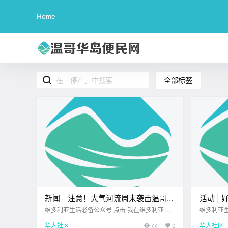
Home
全部标签
新闻｜注意！大气河流周末袭击温哥华
活动 |
岛，维多利亚或将幸免！Colwood上
节、音
维多利亚生活必备公众号 点击 我在维多利亚 关
维多利亚生活必备公
注并置顶 2025.9.12 我想一直在你身边 大家周
注并置顶 20
空将有战斗机飞过！
米迷宫
华人社区
44
0
华人社区
五好呀~ 空气里都是周末的味道～ 来看看今天都
啦！ 维多