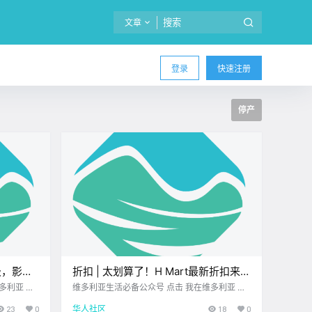
文章
登录
快速注册
停产
级，影响
折扣 | 太划算了！H Mart最新折扣来
青少年遭群
袭！Walmart、Save-On-Foods、
维多利亚生活必备公众号 点击 我在维多利亚 关
2
注并置顶 2025.9.11 我想一直在你身边 每周折扣
Fairway好价不断！
23
0
华人社区
18
0
女座 < 今日
时间到！ 博主特意为 大家精选了 维多利亚各大