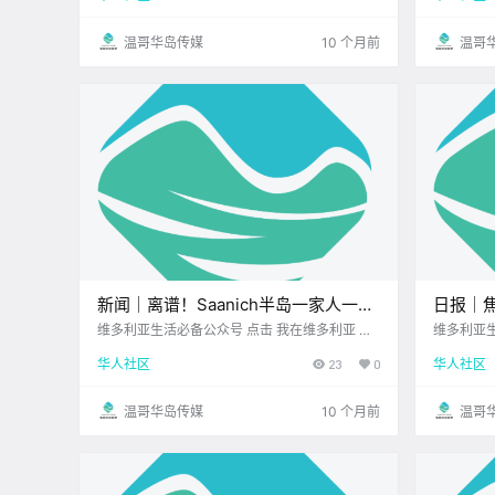
有 哪些新鲜事吧！ 大气河流来袭！ 维.
不管你是音
温哥华岛传媒
10 个月前
温哥
新闻｜离谱！Saanich半岛一家人一觉
日报｜焦
醒来，竟发现陌生人躺在自己家沙发上
类加工
维多利亚生活必备公众号 点击 我在维多利亚 关
维多利亚生活必备公
注并置顶 2025.9.11 我想一直在你身边 大家周
注并置顶 20
睡觉！大温知名零食店进驻维多利亚！
房屋挂上
华人社区
23
0
华人社区
四好呀~ 转眼又到星期四 给自己加点能量 也别
5年9月11
错过今天的 新鲜资讯～ 谁睡我家沙发？.
温哥华岛传媒
10 个月前
温哥