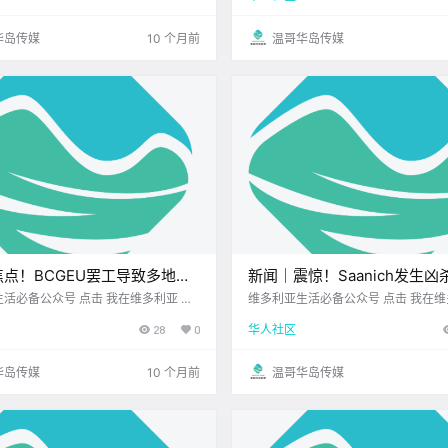
乐发烧友 户外探险家 还是想找个 .
黄历 > 维多利亚本周气象预报（摄.
华岛传媒
10 个月前
温哥华岛传媒
点！BCGEU罢工导致多地肉
新闻｜震惊！Saanich发生凶
厂被迫停产！温哥华租客私自将
UVic女生回顾被下药经历，
众号 点击 我在维多利亚 关
维多利亚生活必备公众号 点击 我在维多利亚 关
25.9.11 我想一直在你身边 公元202
注并置顶 2025.9.10 我想一直在你身边 大
Airbnb，房东难追责！
注意防范！
28
0
华人社区
日 农历7月20日 星期四 处女座 < 今
三好呀~ 一周过半 是不是已经开始 
日黄历 > 维多利亚本周气象预报（摄.
了？ 
华岛传媒
10 个月前
温哥华岛传媒