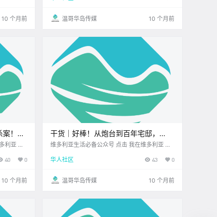
商超的超值优惠 无论是美食饮品 还是生活.
10 个月前
温哥华岛传媒
10 个月前
杀案！
干货｜好棒！从炮台到百年宅邸，
提醒新生
Esquimalt的历史原来这么精彩！
维多利亚生活必备公众号 点击 我在维多利亚 关
家周
注并置顶 2025.9.10 我想一直在你身边 Esquim
40
0
华人社区
43
0
期待周末
alt是加拿大 西海岸海军的驻地 距离维多利亚市
先别急 来看看今天的新闻吧！ 凌晨.
中心 仅五分钟车程 这个依海而建的社区 不仅
有.
10 个月前
温哥华岛传媒
10 个月前