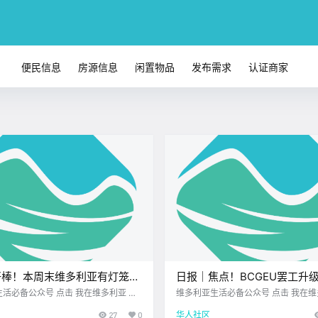
便民信息
房源信息
闲置物品
发布需求
认证商家
 好棒！本周末维多利亚有灯笼
日报｜焦点！BCGEU罢工升
乐节、露天电影、马戏表演、玉
餐饮业酒类供应！Sooke一
众号 点击 我在维多利亚 关
维多利亚生活必备公众号 点击 我在维多利亚 关
25.9.12 我想一直在你身边 周末来
注并置顶 2025.9.12 我想一直在你身边 公元20
、音乐会！
殴，七人被捕！
27
0
华人社区
利亚和周边的 精彩活动多到眼花缭乱
5年9月12日 农历7月21日 星期五 处