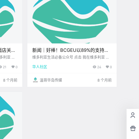
拉面店关门
新闻｜好棒！BCGEU以89%的支持率
省颁布新
通过与省府的新协议！快来维多利亚蝴
维多利亚生活必备公众号 点击 我在维多利亚 关
家周
注并置顶 2025.11.13 我想一直在你身边 大家周
蝶园给50岁的火烈鸟Mango庆生吧！
21
0
华人社区
24
0
周三 大家
四好呀~ 这一周也悄悄 走到后半段了 不妨跟博
离周末也不
主一起轻松看看 今天都有哪些新鲜事吧~ .
8 个月前
温哥华岛传媒
8 个月前