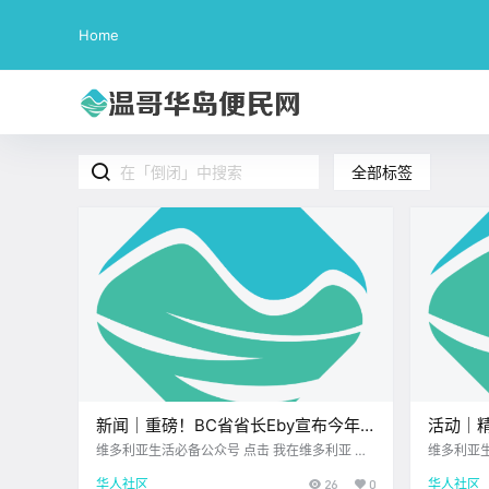
Home
全部标签
新闻｜重磅！BC省省长Eby宣布今年
活动｜
访华！维多利亚老牌爵士乐圣地要关门
工作坊
维多利亚生活必备公众号 点击 我在维多利亚 关
维多利亚生活必备公
注并置顶 2026.3.20 我想一直在你身边 大家周
注并置顶 20
了！
活动！
华人社区
26
0
华人社区
五好呀~ 忙碌了一周 终于迎来了惬意的周末前奏
暖花开 本