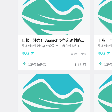
日报｜注意！Saanich多条道路封路施
干货｜
工，将持续至明年春天！BC Hydro开
“野奢秘
维多利亚生活必备公众号 点击 我在维多利亚 关
维多利亚生活必备公
注并置顶 2025.11.12 我想一直在你身边 公元202
注并置顶 20
启节电挑战，可获$100奖励！
华人社区
25
0
华人社区
5年11月12日 农历9月23日 星期三 天蝎座 < 今
最近看到 F
日黄历 > 维多利亚本周气象预报（.
单 应该已经
Wi.
温哥华岛传媒
8 个月前
温哥