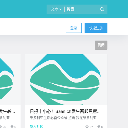
文章
登录
快速注册
倒闭
发生袭击
日报｜小心！Saanich发生两起黑熊目
即将闭
击事件！一女子在维多利亚市中心行窃
维多利亚生活必备公众号 点击 我在维多利亚 关
20
注并置顶 2025.11.10 我想一直在你身边 公元20
并袭击店员！
20
0
华人社区
27
0
鱼座 < 今
25年11月10日 农历9月21日 星期一 天蝎座 <