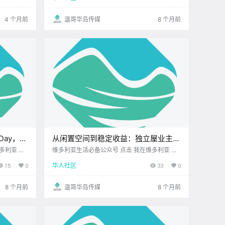
今日黄历 > 维多利亚本周气象预报（.
4 个月前
温哥华岛传媒
8 个月前
Day，让
从闲置空间到稳定收益：独立屋业主的
聪明做法！
维多利亚生活必备公众号 点击 我在维多利亚 关
的1
注并置顶 2025.11.11 我想一直在你身边 高德建
15
0
华人社区
33
0
宁静的日子
筑集团新屋建筑项目 在房贷和生活成本都不断
全国各地从城
上升的当下，越来越多Nanaimo的屋主开始思
考：房子除了.
8 个月前
温哥华岛传媒
8 个月前