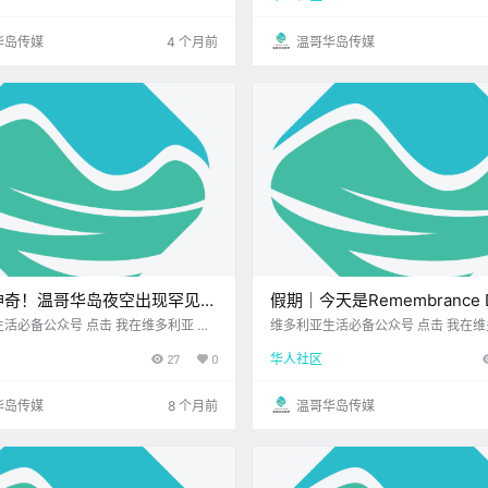
着惊喜 别让好时光在指尖溜走 收好.
日黄历 > 维多利亚本周气象预报（摄.
华岛传媒
4 个月前
温哥华岛传媒
神奇！温哥华岛夜空出现罕见
假期｜今天是Remembrance 
虹”！维多利亚老牌中餐馆关
我们一起铭记与感恩！
众号 点击 我在维多利亚 关
维多利亚生活必备公众号 点击 我在维多利亚 关
25.11.10 我想一直在你身边 大家周
注并置顶 2025.11.11 我想一直在你身边 每年
址将开埃及餐厅！
27
0
华人社区
新的一周上线 不过明天又要放假了 相
1月11日 加拿大都会迎来 一个庄严而
信你心情一定不错 先来看看今天的新闻吧~ .
Remembrance Day 上午11点整 
市.
华岛传媒
8 个月前
温哥华岛传媒