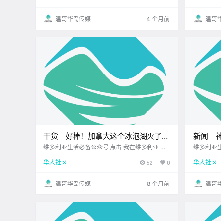
在开启假期模式之前 不妨先来关注一下 今天.
个角落都藏
温哥华岛传媒
4 个月前
温哥
干货｜好棒！加拿大这个冰泡湖火了！
新闻｜
梦幻得像被冻住的星空！
“月亮彩
维多利亚生活必备公众号 点击 我在维多利亚 关
维多利亚生活必备公
注并置顶 2025.11.10 我想一直在你身边 冬天的
注并置顶 20
门，原
华人社区
62
0
华人社区
维多利亚总让人忘了 原来加拿大的另一边 正在
一好呀~ 
上演冰雪大片 在阿尔伯塔省落基山脚下 有一座
神.
温哥华岛传媒
8 个月前
温哥