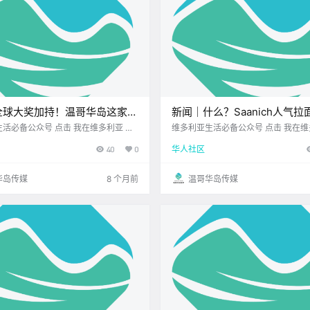
全球大奖加持！温哥华岛这家
新闻｜什么？Saanich人气
境”又上榜了！
了！原址要开越南粉店？BC
众号 点击 我在维多利亚 关
维多利亚生活必备公众号 点击 我在维多利亚 关
25.11.12 我想一直在你身边 如果你
注并置顶 2025.11.12 我想一直在你身边 大
规，生病不用开病假条啦！
40
0
华人社区
odor’s Travel公布的 全球最佳酒店榜
三好呀~ 假期后的 第一个工作日赶上
注意到 一个熟悉的名字 Clayoquot
的节奏大概 还在慢慢找回来 好在距
远了.
华岛传媒
8 个月前
温哥华岛传媒