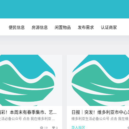
便民信息
房源信息
闲置物品
发布需求
认证商家
精彩！本周末有春季集市、艺术
日报｜突发！维多利亚市中心
、马戏表演、悬疑剧、创意亲子
事件！维多利亚知名印尼餐厅
众号 点击 我在维多利亚 关
维多利亚生活必备公众号 点击 我在维多利亚 关
26.3.20 我想一直在你身边 随着春
注并置顶 2026.3.20 我想一直在你身边 公元
店！
19
0
华人社区
周末的维多利亚活力全开！ 城市的每
26年3月20日 农历2月2日 星期五 双