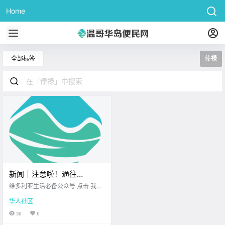
Home
全部标签
俸禄
新闻｜注意啦！通往
Tsawwassen渡轮码头的高
维多利亚生活必备公众号 点击 我在
速将施工封路！加拿大传奇
维多利亚 关注并置顶 2025.7.18 我
华人社区
想一直在你身边 大家周五好呀 周末
雪鸟飞行队将飞越维多利
就在眼前 先来看看 今天的新闻吧~
30
0
亚！
Highway 99施工 去Tsawwassen可