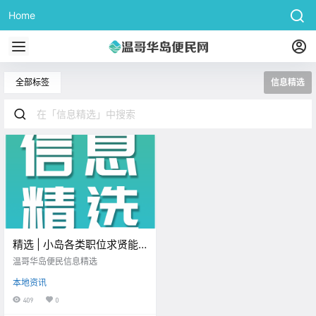
Home
全部标签
信息精选
精选 | 小岛各类职位求贤能
之士！9新Nespresso咖啡机
温哥华岛便民信息精选
仅$50便宜卖，再送5盒咖啡
本地资讯
胶囊！！
409
0