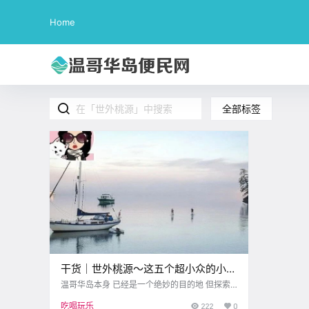
Home
全部标签
干货｜世外桃源～这五个超小众的小岛
露营地就在维多利亚附近～
温哥华岛本身 已经是一个绝妙的目的地 但探索
海湾群岛则能发现更多神奇之处 当你深入到那些
吃喝玩乐
222
0
更小更偏远的岛屿 去享受一些偏远露营的经历时